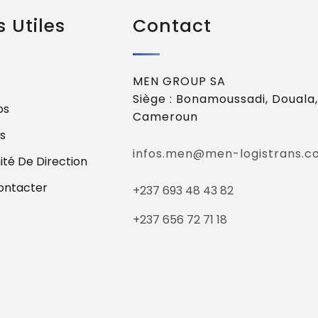
s Utiles
Contact
MEN GROUP SA
Siège : Bonamoussadi, Douala,
os
Cameroun
s
infos.men@men-logistrans.c
té De Direction
ontacter
+237 693 48 43 82
+237 656 72 71 18